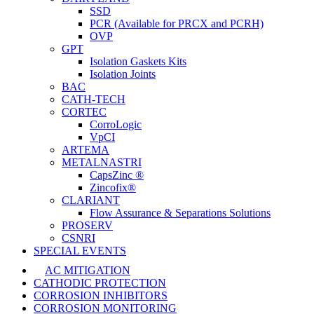
SSD
PCR (Available for PRCX and PCRH)
OVP
GPT
Isolation Gaskets Kits
Isolation Joints
BAC
CATH-TECH
CORTEC
CorroLogic
VpCI
ARTEMA
METALNASTRI
CapsZinc ®
Zincofix®
CLARIANT
Flow Assurance & Separations Solutions
PROSERV
CSNRI
SPECIAL EVENTS
AC MITIGATION
CATHODIC PROTECTION
CORROSION INHIBITORS
CORROSION MONITORING