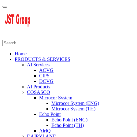
Home
PRODUCTS & SERVICES
AI Services
ACVG
CIPS
DCVG
AI Products
COSASCO
Microcor System
Microcor System (ENG)
Microcor System (TH)
Echo Point
Echo Point (ENG)
Echo Point (TH)
AirIQ
DAIRYLAND