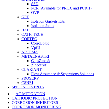
SSD
PCR (Available for PRCX and PCRH)
OVP
GPT
Isolation Gaskets Kits
Isolation Joints
BAC
CATH-TECH
CORTEC
CorroLogic
VpCI
ARTEMA
METALNASTRI
CapsZinc ®
Zincofix®
CLARIANT
Flow Assurance & Separations Solutions
PROSERV
CSNRI
SPECIAL EVENTS
AC MITIGATION
CATHODIC PROTECTION
CORROSION INHIBITORS
CORROSION MONITORING