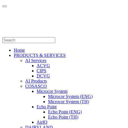
Home
PRODUCTS & SERVICES
AI Services
ACVG
CIPS
DCVG
AI Products
COSASCO
Microcor System
Microcor System (ENG)
Microcor System (TH)
Echo Point
Echo Point (ENG)
Echo Point (TH)
AirIQ
DAIRYLAND