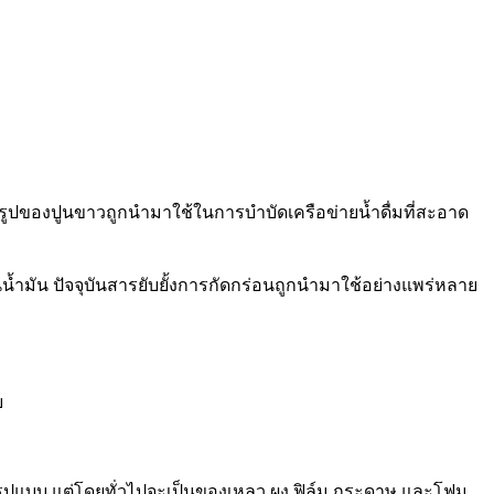
ูปของปูนขาวถูกนำมาใช้ในการบำบัดเครือข่ายน้ำดื่มที่สะอาด
่นน้ำมัน ปัจจุบันสารยับยั้งการกัดกร่อนถูกนำมาใช้อย่างแพร่หลาย
ย
ายรูปแบบ แต่โดยทั่วไปจะเป็นของเหลว ผง ฟิล์ม กระดาษ และโฟม