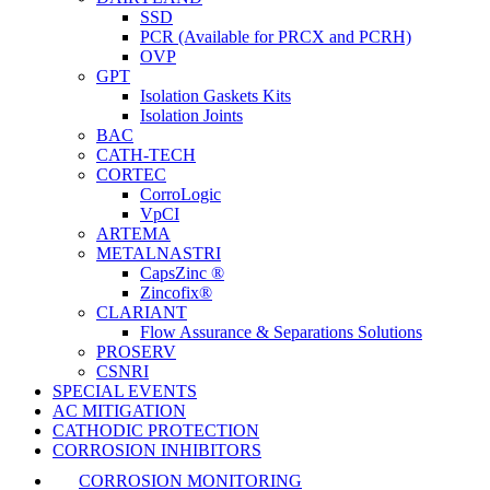
SSD
PCR (Available for PRCX and PCRH)
OVP
GPT
Isolation Gaskets Kits
Isolation Joints
BAC
CATH-TECH
CORTEC
CorroLogic
VpCI
ARTEMA
METALNASTRI
CapsZinc ®
Zincofix®
CLARIANT
Flow Assurance & Separations Solutions
PROSERV
CSNRI
SPECIAL EVENTS
AC MITIGATION
CATHODIC PROTECTION
CORROSION INHIBITORS
CORROSION MONITORING